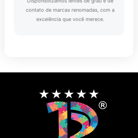
Disponibilizamos lentes de grau e de
contato de marcas renomadas, com a
excelência que você merece.