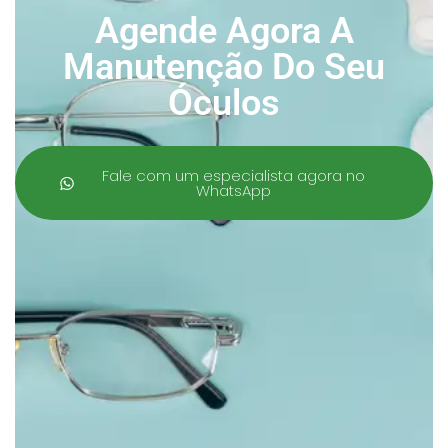
Agende Agora A
Manutenção Do Seu
Óculos
Fale com um especialista agora no
WhatsApp