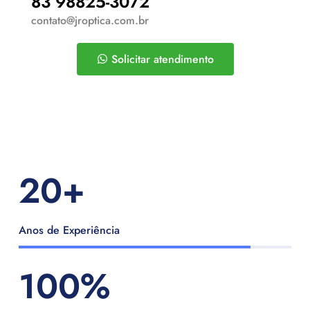
83 98825-3072
contato@jroptica.com.br
Solicitar atendimento
20
+
Anos de Experiência
100
%