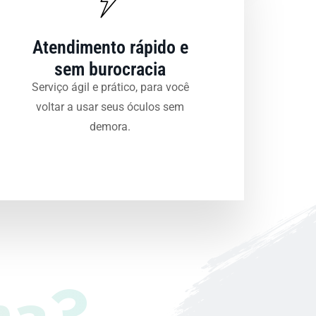
Atendimento rápido e
sem burocracia
Serviço ágil e prático, para você
voltar a usar seus óculos sem
demora.
na?