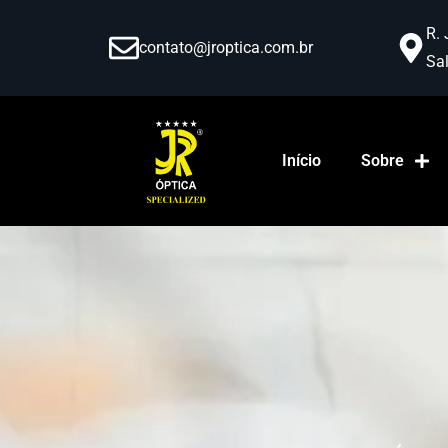
R. 
contato@jroptica.com.br
Sal
Início
Sobre