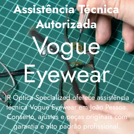
Assistência Técnica
Autorizada
Vogue
Eyewear
JR Óptica Specialized oferece assistência
técnica Vogue Eyewear em João Pessoa.
Conserto, ajustes e peças originais com
garantia e alto padrão profissional.