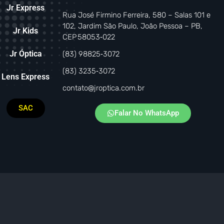
Jr Express
Rua José Firmino Ferreira, 580 – Salas 101 e
102, Jardim São Paulo, João Pessoa – PB,
Jr Kids
CEP 58053‑022
Jr Óptica
(83) 98825‑3072
(83) 3235‑3072
Lens Express
contato@jroptica.com.br
SAC
Falar No WhatsApp