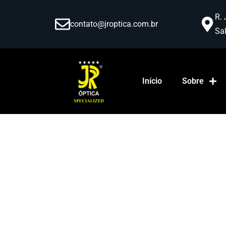
R. 
contato@jroptica.com.br
Sal
Início
Sobre