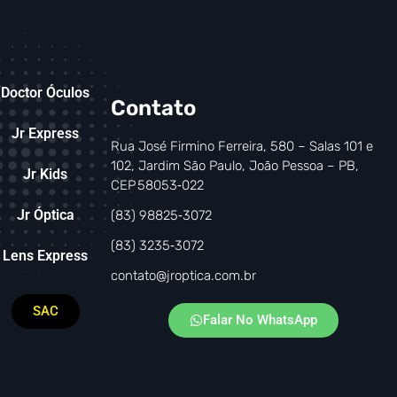
Doctor Óculos
Contato
Jr Express
Rua José Firmino Ferreira, 580 – Salas 101 e
102, Jardim São Paulo, João Pessoa – PB,
Jr Kids
CEP 58053‑022
Jr Óptica
(83) 98825‑3072
(83) 3235‑3072
Lens Express
contato@jroptica.com.br
SAC
Falar No WhatsApp