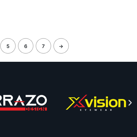
5
6
7
→