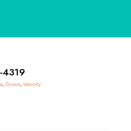
-4319
a
,
Óculos
,
Velocity