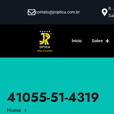
R. 
contato@jroptica.com.br
Sal
Início
Sobre
41055-51-4319
Home
41055-51-4319