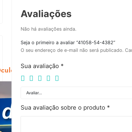
Avaliações
Não há avaliações ainda.
Seja o primeiro a avaliar “41058-54-4382”
O seu endereço de e-mail não será publicado.
Ca
Sua avaliação
*
ulos para Lentes de Contato | JR Óptic
Avaliar…
Sua avaliação sobre o produto
*