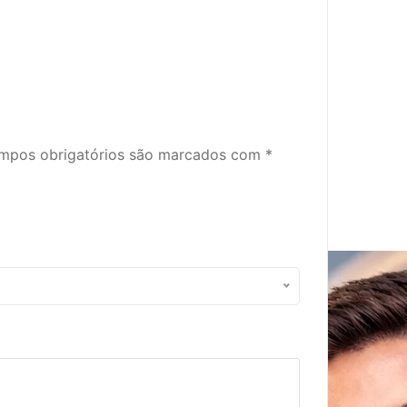
mpos obrigatórios são marcados com
*
a