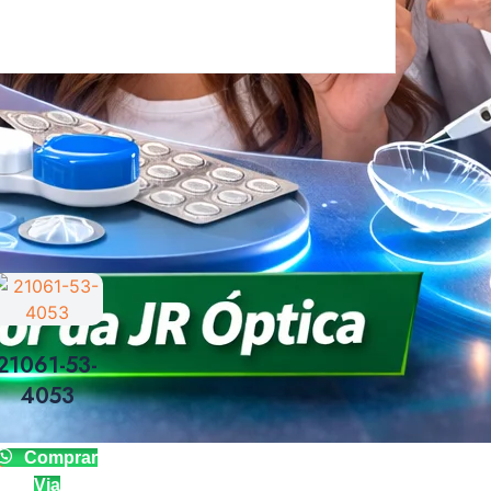
21061-53-
4053
a
Comprar
Via