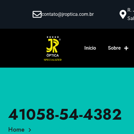
R. 
contato@jroptica.com.br
Sal
Início
Sobre
41058-54-4382
Home
41058-54-4382