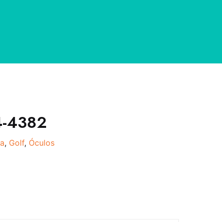
4-4382
a
,
Golf
,
Óculos