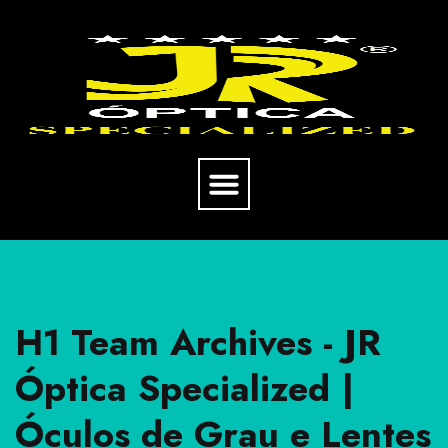
H1 Team Archives - JR
Óptica Specialized |
Óculos de Grau e Lentes