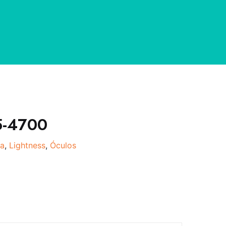
5-4700
a
,
Lightness
,
Óculos